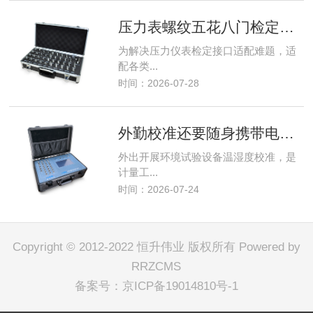
压力表螺纹五花八门检定难？HSIN600-1压力仪表转换接头破解接口不匹配难题
为解决压力仪表检定接口适配难题，适
配各类...
时间：2026-07-28
外勤校准还要随身携带电脑？HSIN9100温湿度巡检仪脱机采集轻松解决
外出开展环境试验设备温湿度校准，是
计量工...
时间：2026-07-24
Copyright © 2012-2022 恒升伟业 版权所有
Powered by
RRZCMS
备案号：
京ICP备19014810号-1