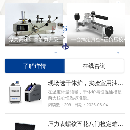
新闻动态
关注行业新闻· 了解最新资讯
聚力高压计量能力升级｜津检（天津）检测采购恒升伟业 H
一台搞定真空+正负压校准｜
了解详情
在线咨询
现场选干体炉，实验室用油槽！温度计量设备选型核心逻辑…
在温度计量领域，干体炉与恒温油槽是
两大核心恒温标准源...
阅读数：209
日期：2026-08-04
压力表螺纹五花八门检定难？HSIN600-1压力仪表转换接头破解接口不匹配难题…